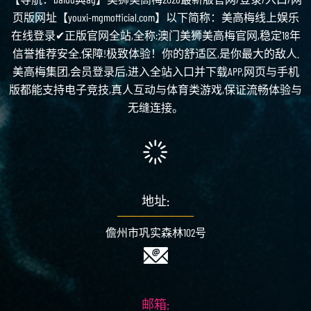
页版网址【youxi-mgmofficial.com】以下简称：美高梅线上娱乐
在线登录✔正版官网全站,全称:澳门美狮美高梅官网,稳定18年
信誉推荐安全.保障!极致体验！你的舒适区,是你最大的敌人.
美高梅集团,会员登录后,进入全站入口并下载APP,网页与手机
版都能支持电子竞技,真人互动与体育类游戏,保证流畅体验与
无缝连接。
地址:
儋州市巩实森林102号
邮箱: