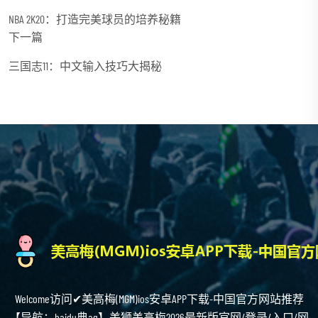
NBA 2K20：打造完美球员的培养秘籍
下一篇
三国志11：中文输入技巧大揭秘
Welcome访问✔美高梅(MGM)ios安卓APP下载-中国官方网站推荐
【导航：baidu典ag】美狮美高梅2026最新版官网/登录/入口/网