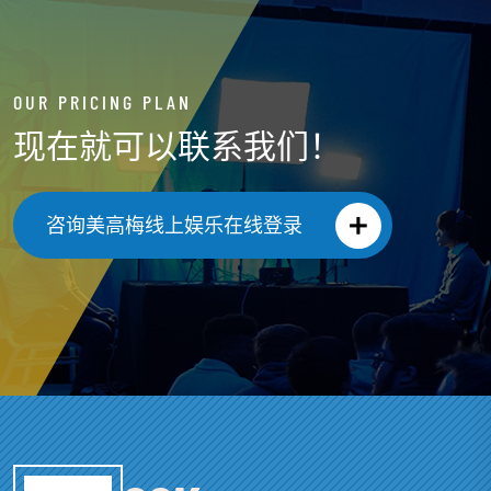
OUR PRICING PLAN
现在就可以联系我们！
咨询美高梅线上娱乐在线登录