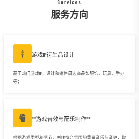
Services
服务方向
游戏IP衍生品设计
基于热门游戏IP，设计和销售周边商品如服饰、玩具、手办
等；
**游戏音效与配乐制作**
根据游戏类型和情节，创作符合氛围的背景音乐与音效，增