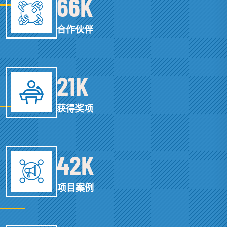
85
K
合作伙伴
28
K
获得奖项
54
K
项目案例