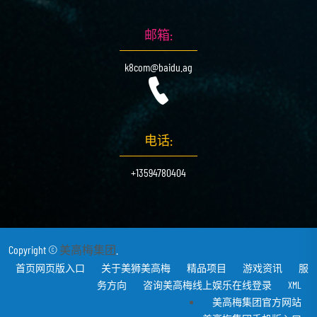
邮箱:
k8com@baidu.ag
电话:
+13594780404
Copyright ©
美高梅集团
.
首页网页版入口
关于美狮美高梅
精品项目
游戏资讯
服
务方向
咨询美高梅线上娱乐在线登录
XML
美高梅集团官方网站