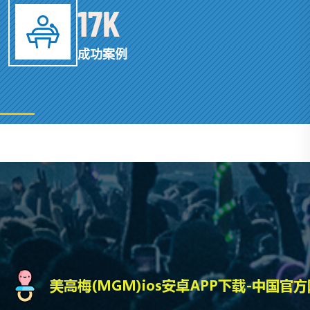
23
K
成功案例