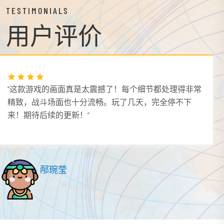
TESTIMONIALS
用户评价
“这款游戏的画面真是太震撼了！每个细节都处理得非常
精致，战斗场面也十分流畅。玩了几天，完全停不下
来！期待后续的更新！”
邴琬莹