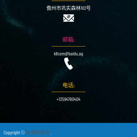
儋州市巩实森林102号
邮箱:
k8com@baidu.ag
电话:
+13594780404
Copyright ©
美高梅集团
.