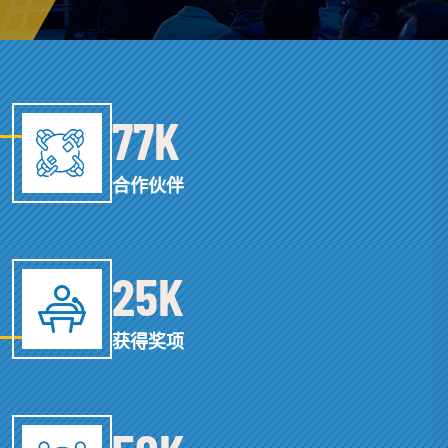
89
K
合作伙伴
30
K
获得奖项