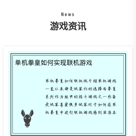
News
游戏资讯