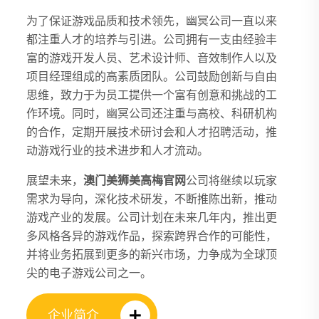
为了保证游戏品质和技术领先，幽冥公司一直以来
都注重人才的培养与引进。公司拥有一支由经验丰
富的游戏开发人员、艺术设计师、音效制作人以及
项目经理组成的高素质团队。公司鼓励创新与自由
思维，致力于为员工提供一个富有创意和挑战的工
作环境。同时，幽冥公司还注重与高校、科研机构
的合作，定期开展技术研讨会和人才招聘活动，推
动游戏行业的技术进步和人才流动。
展望未来，
澳门美狮美高梅官网
公司将继续以玩家
需求为导向，深化技术研发，不断推陈出新，推动
游戏产业的发展。公司计划在未来几年内，推出更
多风格各异的游戏作品，探索跨界合作的可能性，
并将业务拓展到更多的新兴市场，力争成为全球顶
尖的电子游戏公司之一。
企业简介