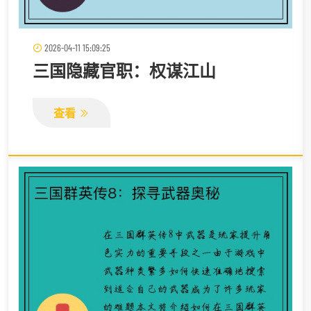
2026-04-11 15:09:25
三国隐藏官职：权谋江山
查看