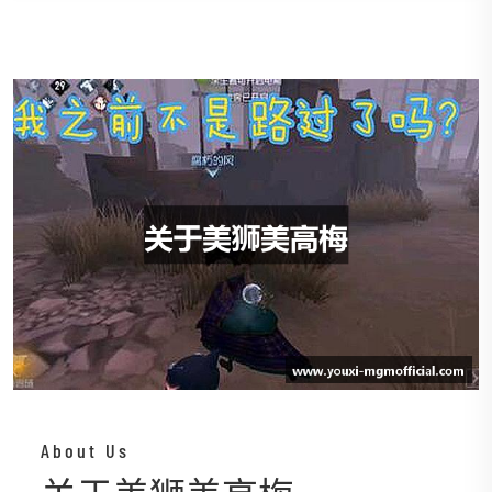
About Us