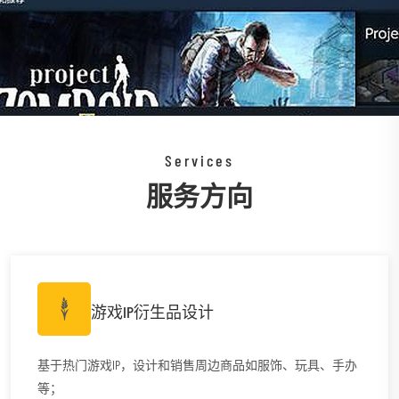
Services
服务方向
游戏IP衍生品设计
基于热门游戏IP，设计和销售周边商品如服饰、玩具、手办
等；