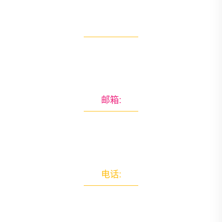
地址:
儋州市巩实森林102号
邮箱:
k8com@baidu.ag
电话:
+13594780404