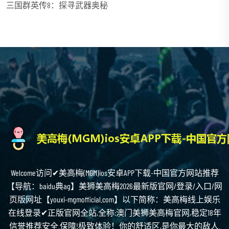
三国群英传8：探寻武器奥秘
Welcome访问✔美高梅(MGM)ios安卓APP下载-中国官方网站推荐
【导航：baidu典ag】美狮美高梅2026最新版官网/登录/入口/网
页版网址【youxi-mgmofficial.com】以下简称：美高梅线上娱乐
在线登录✔正版官网全站,全称:澳门美狮美高梅官网,稳定18年
信誉推荐安全.保障!极致体验！你的舒适区,是你最大的敌人.