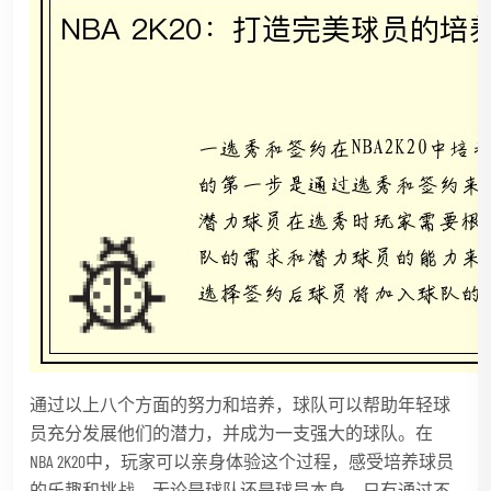
通过以上八个方面的努力和培养，球队可以帮助年轻球
员充分发展他们的潜力，并成为一支强大的球队。在
NBA 2K20中，玩家可以亲身体验这个过程，感受培养球员
的乐趣和挑战。无论是球队还是球员本身，只有通过不