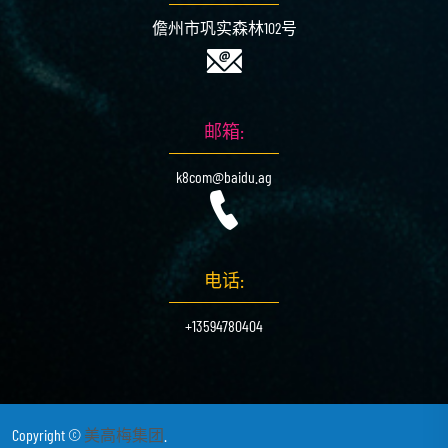
儋州市巩实森林102号
邮箱:
k8com@baidu.ag
电话:
+13594780404
Copyright ©
美高梅集团
.