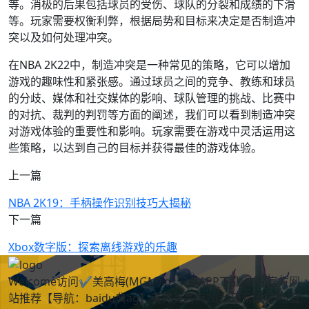
等。消极的后果包括球员的受伤、球队的分裂和成绩的下滑
等。玩家需要权衡利弊，根据局势和目标来决定是否制造冲
突以及如何处理冲突。
在NBA 2K22中，制造冲突是一种常见的策略，它可以增加
游戏的趣味性和紧张感。通过球员之间的竞争、教练和球员
的分歧、媒体和社交媒体的影响、球队管理的挑战、比赛中
的对抗、裁判的判罚等方面的阐述，我们可以看到制造冲突
对游戏体验的重要性和影响。玩家需要在游戏中灵活运用这
些策略，以达到自己的目标并获得最佳的游戏体验。
上一篇
NBA 2K19：手柄操作识别技巧大揭秘
下一篇
Xbox数字版：探索离线游戏的乐趣
Welcome访问✔美高梅(MGM)ios安卓APP下载-中国官方网
站推荐【导航：baidu典ag】美狮美高梅2026最新版官网/登