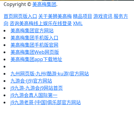
Copyright ©
美高梅集团
.
首页网页版入口
关于美狮美高梅
精品项目
游戏资讯
服务方
向
咨询美高梅线上娱乐在线登录
XML
美高梅集团官方网站
美高梅集团手机版入口
美高梅集团手机版官网
美高梅集团Web网页版
美高梅集团app下载地址
九州网页版-九州(酷游·ku游)官方网站
九游会·(j9)官方网站
j9九游-九游会j9网站首页
j9九游会真人国际第一
j9九游老哥·[中国]俱乐部官方网站