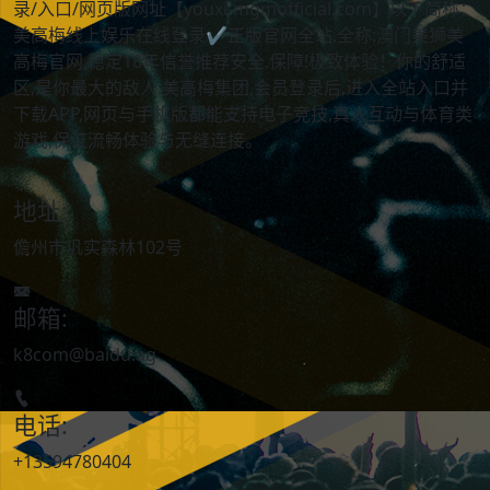
录/入口/网页版网址【youxi-mgmofficial.com】以下简称：
美高梅线上娱乐在线登录✔正版官网全站,全称:澳门美狮美
高梅官网,稳定18年信誉推荐安全.保障!极致体验！你的舒适
区,是你最大的敌人.美高梅集团,会员登录后,进入全站入口并
下载APP,网页与手机版都能支持电子竞技,真人互动与体育类
游戏,保证流畅体验与无缝连接。
地址:
儋州市巩实森林102号
邮箱:
k8com@baidu.ag
电话:
+13594780404