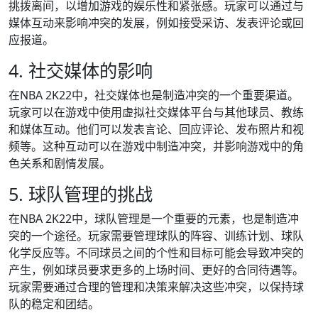
挑拨离间，以增加游戏的娱乐性和紧张感。玩家可以通过与
媒体互动来影响冲突的发展，例如接受采访、发表评论或回
应报道。
4. 社交媒体的影响
在NBA 2K22中，社交媒体也是制造冲突的一个重要渠道。
玩家可以在游戏中使用虚拟社交媒体平台与其他球员、教练
和媒体互动。他们可以发表言论、回应评论、发布照片和视
频等。这种互动可以在游戏中制造冲突，并影响游戏中的角
色关系和剧情发展。
5. 球队管理的挑战
在NBA 2K22中，球队管理是一个重要的元素，也是制造冲
突的一个途径。玩家需要管理球队的阵容、训练计划、球队
化学反应等。不同球员之间的个性和目标可能会导致冲突的
产生，例如球员要求更多的上场时间、更好的合同待遇等。
玩家需要通过合理的管理和决策来解决这些冲突，以保持球
队的稳定和团结。