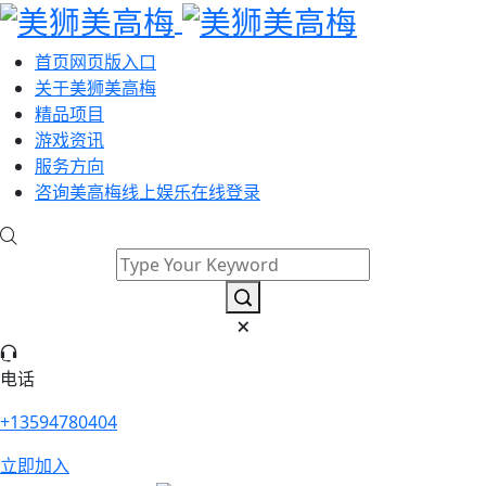
首页网页版入口
关于美狮美高梅
精品项目
游戏资讯
服务方向
咨询美高梅线上娱乐在线登录
电话
+13594780404
立即加入