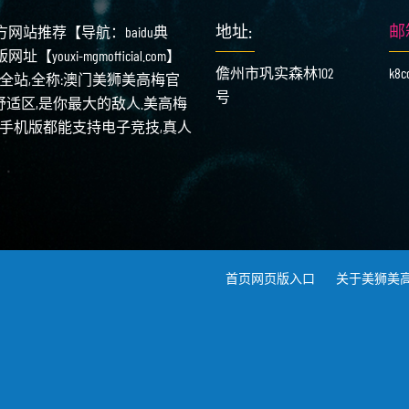
地址:
邮
国官方网站推荐【导航：baidu典
uxi-mgmofficial.com】
儋州市巩实森林102
k8c
站,全称:澳门美狮美高梅官
号
舒适区,是你最大的敌人.美高梅
页与手机版都能支持电子竞技,真人
首页网页版入口
关于美狮美