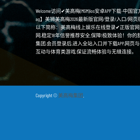
Welcome访问✔美高梅(MGM)ios安卓APP下载-中
ag】美狮美高梅2026最新版官网/登录/入口/网页版网址【yo
以下简称：美高梅线上娱乐在线登录✔正版官网全
网,稳定18年信誉推荐安全.保障!极致体验！你的
集团,会员登录后,进入全站入口并下载APP,网
互动与体育类游戏,保证流畅体验与无缝连接。
Copyright ©
美高梅集团
.