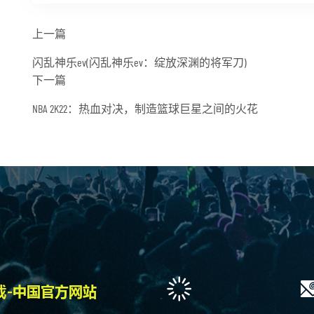
上一篇
闪乱神乐ev(闪乱神乐ev：绽放深渊的将军刀)
下一篇
NBA 2K22：热血对决，制造篮球巨星之间的火花