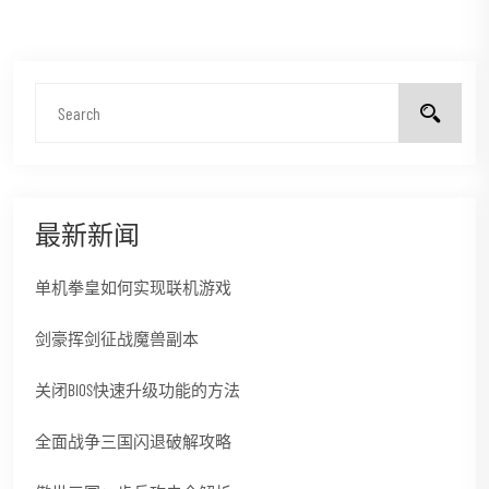
最新新闻
单机拳皇如何实现联机游戏
剑豪挥剑征战魔兽副本
关闭BIOS快速升级功能的方法
全面战争三国闪退破解攻略