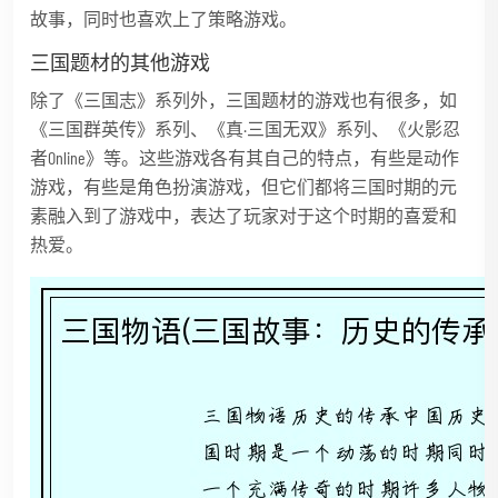
故事，同时也喜欢上了策略游戏。
三国题材的其他游戏
除了《三国志》系列外，三国题材的游戏也有很多，如
《三国群英传》系列、《真·三国无双》系列、《火影忍
者Online》等。这些游戏各有其自己的特点，有些是动作
游戏，有些是角色扮演游戏，但它们都将三国时期的元
素融入到了游戏中，表达了玩家对于这个时期的喜爱和
热爱。