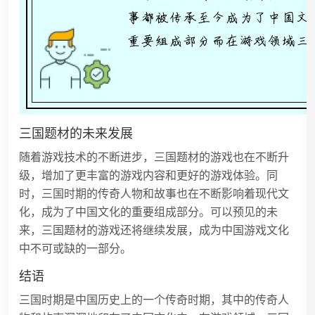
三国题材的未来发展
随着游戏技术的不断进步，三国题材的游戏也在不断升
级，增加了更丰富的游戏内容和更好的游戏体验。同
时，三国时期的传奇人物和故事也在不断影响着现代文
化，成为了中国文化的重要组成部分。可以预见的未
来，三国题材的游戏还将继续发展，成为中国游戏文化
中不可或缺的一部分。
结语
三国时期是中国历史上的一个传奇时期，其中的传奇人