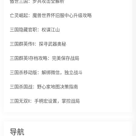
傲世三国：步兵攻击全解析
亡灵崛起：魔兽世界怀旧服中心升级攻略
三国隐藏官职：权谋江山
三国群英传8：探寻武器奥秘
三国群英1存档攻略：完美保存战局
三国杀移动版：解绑微信，独立战斗
三国杀国战：野心家地图决策指南
三国无双8：手柄宏设置，掌控战局
导航