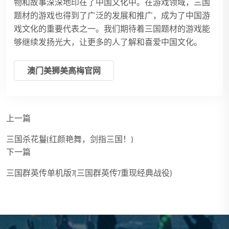
物和故事深深地印在了中国文化中。在游戏领域，三国
题材的游戏也得到了广泛的发展和推广，成为了中国游
戏文化的重要代表之一。我们期待着三国题材的游戏能
够继续发扬光大，让更多的人了解和喜爱中国文化。
澳门美狮美高梅官网
上一篇
三国杀花鬘(红颜艳舞，剑指三国！)
下一篇
三国群英传单机版7(三国群英传7重现经典战役)