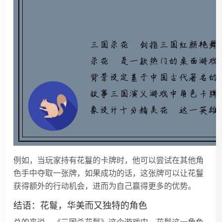
例如，当玩家持有花鬘的卡牌时，他可以尝试在其他角
色手中夺取一张牌，如果成功的话，这张牌可以让花鬘
获得额外的行动机会，进而为自己赢得更多的优势。
结语：花鬘，华美而又独特的角色
总的来说，《三国杀花鬘》这个游戏中，花鬘这一角色