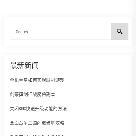
最新新闻
单机拳皇如何实现联机游戏
剑豪挥剑征战魔兽副本
关闭BIOS快速升级功能的方法
全面战争三国闪退破解攻略