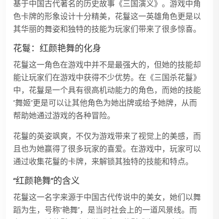
基于中国古代著名的历史故事《三国演义》。游戏中角
色卡牌的形象设计十分精美，花鬘这一英雄角色更是以
其华丽的舞姿和独特的技能为玩家们带来了很多惊喜。
花鬘：红颜艳舞的化身
花鬘这一角色在游戏中并不是最强大的，但她的技能却
能让玩家们在游戏中获得不少优势。在《三国杀花鬘》
中，花鬘是一个具有很高机动能力的角色，而她的技能
“舞姬”更是可以让其他角色为她出牌或给予她牌，从而
帮助她通过游戏的各种冒险。
花鬘的英姿飒爽，不仅为游戏带来了视觉上的美感，而
且也为她赢得了很多玩家的喜爱。在游戏中，玩家可以
通过收集花鬘的卡牌，来解锁其独特的技能和特点。
“红颜艳舞”的含义
花鬘这一名字来源于中国古代传说中的美女，她们以舞
蹈为生，号称“艳舞”，是当时社会上的一道风景线。而