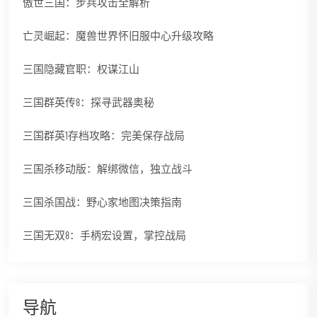
傲世三国：步兵攻击全解析
亡灵崛起：魔兽世界怀旧服中心升级攻略
三国隐藏官职：权谋江山
三国群英传8：探寻武器奥秘
三国群英1存档攻略：完美保存战局
三国杀移动版：解绑微信，独立战斗
三国杀国战：野心家地图决策指南
三国无双8：手柄宏设置，掌控战局
导航