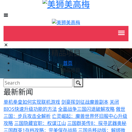
精品项目
首页
精品项目
最新新闻
单机拳皇如何实现联机游戏
剑豪挥剑征战魔兽副本
关闭
BIOS快速升级功能的方法
全面战争三国闪退破解攻略
傲世
三国：步兵攻击全解析
亡灵崛起：魔兽世界怀旧服中心升级
攻略
三国隐藏官职：权谋江山
三国群英传8：探寻武器奥秘
三国群英1存档攻略：完美保存战局
三国杀移动版：解绑微