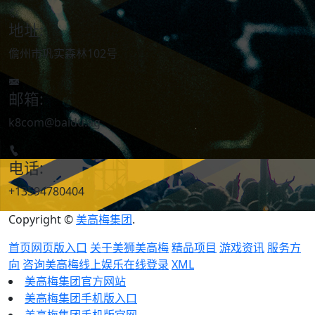
地址:
儋州市巩实森林102号
邮箱:
k8com@baidu.ag
电话:
+13594780404
Copyright ©
美高梅集团
.
首页网页版入口
关于美狮美高梅
精品项目
游戏资讯
服务方
向
咨询美高梅线上娱乐在线登录
XML
美高梅集团官方网站
美高梅集团手机版入口