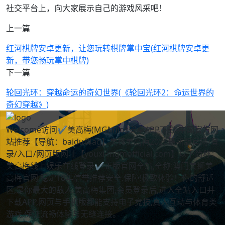
社交平台上，向大家展示自己的游戏风采吧！
上一篇
红河棋牌安卓更新，让您玩转棋牌掌中宝(红河棋牌安卓更
新，带您畅玩掌中棋牌)
下一篇
轮回光环：穿越命运的奇幻世界(《轮回光环2：命运世界的
奇幻穿越》)
Welcome访问✔美高梅(MGM)ios安卓APP下载-中国官方网
站推荐【导航：baidu典ag】美狮美高梅2026最新版官网/登
录/入口/网页版网址【youxi-mgmofficial.com】以下简称：
美高梅线上娱乐在线登录✔正版官网全站,全称:澳门美狮美
高梅官网,稳定18年信誉推荐安全.保障!极致体验！你的舒适
区,是你最大的敌人.美高梅集团,会员登录后,进入全站入口并
下载APP,网页与手机版都能支持电子竞技,真人互动与体育类
游戏,保证流畅体验与无缝连接。