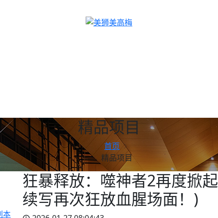
精品项目
首页
精品项目
狂暴释放：噬神者2再度掀起
续写再次狂放血腥场面！)
副本