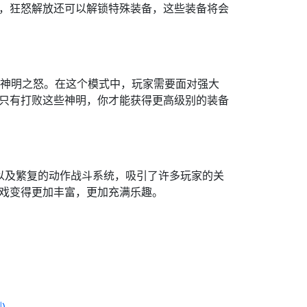
，狂怒解放还可以解锁特殊装备，这些装备将会
对神明之怒。在这个模式中，玩家需要面对强大
只有打败这些神明，你才能获得更高级别的装备
以及繁复的动作战斗系统，吸引了许多玩家的关
戏变得更加丰富，更加充满乐趣。
)