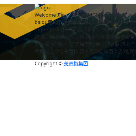
Welcome访问✔美高梅(MGM)ios安卓AP
baidu典ag】美狮美高梅2026最新版官网/登录/
mgmofficial.com】以下简称：美高梅线
称:澳门美狮美高梅官网,稳定18年信誉推荐安全
是你最大的敌人.美高梅集团,会员登录后,进入全
版都能支持电子竞技,真人互动与体育类游戏,
Copyright ©
美高梅集团
.