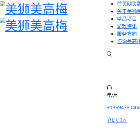
首页网页
关于美狮
精品项目
游戏资讯
服务方向
咨询美高
电话
+1359478040
立即加入