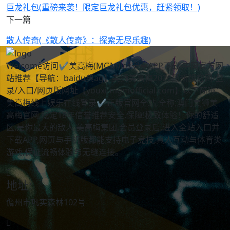
巨龙礼包(重磅来袭！限定巨龙礼包优惠，赶紧领取！)
下一篇
散人传奇(《散人传奇》：探索无尽乐趣)
Welcome访问✔美高梅(MGM)ios安卓APP下载-中国官方网
站推荐【导航：baidu典ag】美狮美高梅2026最新版官网/登
录/入口/网页版网址【youxi-mgmofficial.com】以下简称：
美高梅线上娱乐在线登录✔正版官网全站,全称:澳门美狮美
高梅官网,稳定18年信誉推荐安全.保障!极致体验！你的舒适
区,是你最大的敌人.美高梅集团,会员登录后,进入全站入口并
下载APP,网页与手机版都能支持电子竞技,真人互动与体育类
游戏,保证流畅体验与无缝连接。
地址:
儋州市巩实森林102号