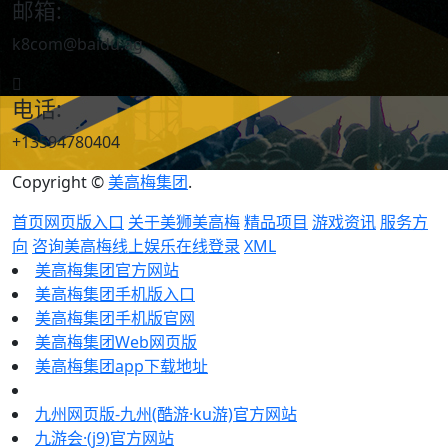
邮箱:
k8com@baidu.ag
电话:
+13594780404
Copyright ©
美高梅集团
.
首页网页版入口
关于美狮美高梅
精品项目
游戏资讯
服务方
向
咨询美高梅线上娱乐在线登录
XML
美高梅集团官方网站
美高梅集团手机版入口
美高梅集团手机版官网
美高梅集团Web网页版
美高梅集团app下载地址
九州网页版-九州(酷游·ku游)官方网站
九游会·(j9)官方网站