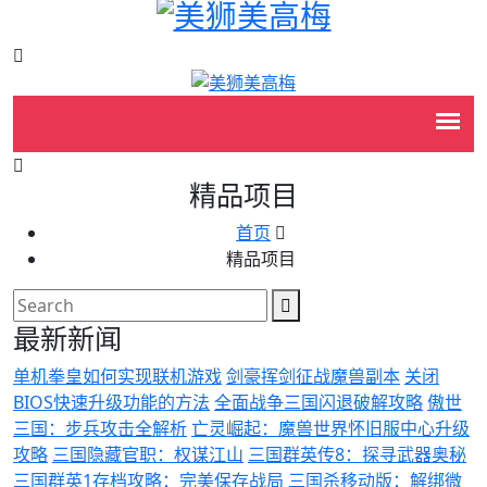
精品项目
首页
精品项目
最新新闻
单机拳皇如何实现联机游戏
剑豪挥剑征战魔兽副本
关闭
BIOS快速升级功能的方法
全面战争三国闪退破解攻略
傲世
三国：步兵攻击全解析
亡灵崛起：魔兽世界怀旧服中心升级
攻略
三国隐藏官职：权谋江山
三国群英传8：探寻武器奥秘
三国群英1存档攻略：完美保存战局
三国杀移动版：解绑微