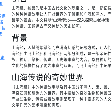
退
山海经，被誉为是中国古代文化的瑰宝之一，是一部记载
：
的种种神话故事让人们对世界的了解更加广泛和深入，而
权谋
哲学的蕴含。本文将以“山海传说——深入探索古老神话
档
的神话，回顾远古而又神秘的历史长河。
，独
无
背景
山海经，因其纷繁错综而充满奇幻感的记载方式，让人们
海经》由《山经》和《海经》两部分组成，是一部杂记性
咨询
族、神话、祭祀、传说、历史等丰富的内容。华夏神话的
文化的多样性有了更为丰富的认识。而《山海经》中记录
山海传说的奇妙世界
《山海经》中的神话故事以及其中区分不清人、鬼、兽、
满奇幻感和想象力的世界。其中描绘的奇妙生物和神兽五
而这些生物、传说或者故事则呈现了一种丰富多彩的人文
文学作品的艺术渲染和再现。