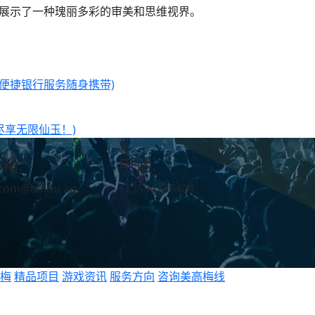
展示了一种瑰丽多彩的审美和思维视界。
，便捷银行服务随身携带)
尽享无限仙玉！)
箱:
电话:
com@baidu.ag
+13594780404
梅
精品项目
游戏资讯
服务方向
咨询美高梅线