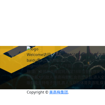
Welcome访问✔美高梅(MGM)ios安卓AP
baidu典ag】美狮美高梅2026最新版官网/登录/
mgmofficial.com】以下简称：美高梅线
称:澳门美狮美高梅官网,稳定18年信誉推荐安全
是你最大的敌人.美高梅集团,会员登录后,进入全
版都能支持电子竞技,真人互动与体育类游戏,
Copyright ©
美高梅集团
.