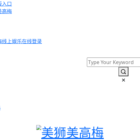
版入口
美高梅
梅线上娱乐在线登录
4