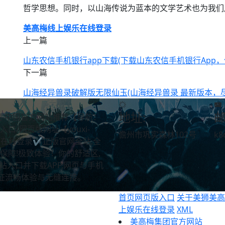
哲学思想。同时，以山海传说为蓝本的文学艺术也为我们
美高梅线上娱乐在线登录
上一篇
山东农信手机银行app下载(下载山东农信手机银行App
下一篇
山海经异兽录破解版无限仙玉(山海经异兽录 最新版本，
地址:
邮
P下载-中国官方网站推荐【导航：
入口/网页版网址【youxi-
儋州市巩实森林102号
k8
上娱乐在线登录✔正版官网全站,全
.保障!极致体验！你的舒适区,
站入口并下载APP,网页与手机
保证流畅体验与无缝连接。
首页网页版入口
关于美狮美高
上娱乐在线登录
XML
美高梅集团官方网站