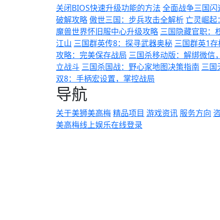
关闭BIOS快速升级功能的方法
全面战争三国闪
破解攻略
傲世三国：步兵攻击全解析
亡灵崛起
魔兽世界怀旧服中心升级攻略
三国隐藏官职：
江山
三国群英传8：探寻武器奥秘
三国群英1存
攻略：完美保存战局
三国杀移动版：解绑微信
立战斗
三国杀国战：野心家地图决策指南
三国
双8：手柄宏设置，掌控战局
导航
关于美狮美高梅
精品项目
游戏资讯
服务方向
美高梅线上娱乐在线登录