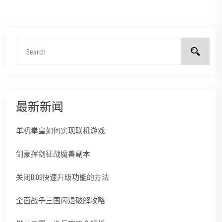
最新新闻
单机拳皇如何实现联机游戏
剑豪挥剑征战魔兽副本
关闭BIOS快速升级功能的方法
全面战争三国闪退破解攻略