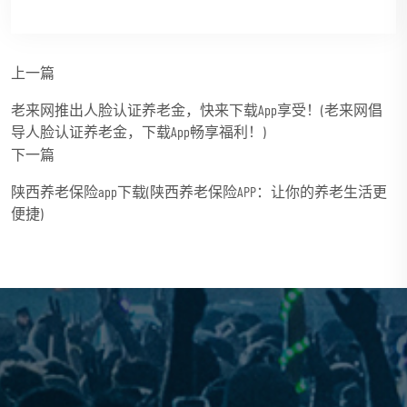
上一篇
老来网推出人脸认证养老金，快来下载App享受！(老来网倡
导人脸认证养老金，下载App畅享福利！)
下一篇
陕西养老保险app下载(陕西养老保险APP：让你的养老生活更
便捷)