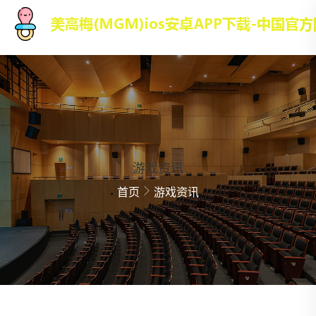
游戏资讯
首页
游戏资讯