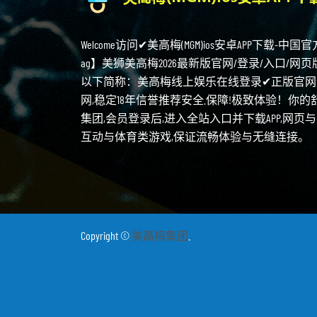
Welcome访问✔美高梅(MGM)ios安卓APP下载-中
ag】美狮美高梅2026最新版官网/登录/入口/网页版网址【yo
以下简称：美高梅线上娱乐在线登录✔正版官网全
网,稳定18年信誉推荐安全.保障!极致体验！你的
集团,会员登录后,进入全站入口并下载APP,网
互动与体育类游戏,保证流畅体验与无缝连接。
Copyright ©
美高梅集团
.