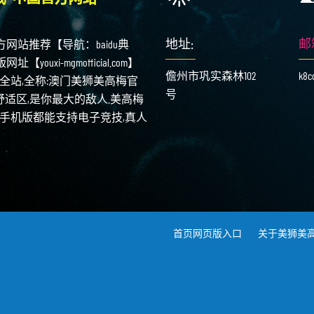
地址:
邮
国官方网站推荐【导航：baidu典
uxi-mgmofficial.com】
儋州市巩实森林102
k8c
站,全称:澳门美狮美高梅官
号
舒适区,是你最大的敌人.美高梅
页与手机版都能支持电子竞技,真人
首页网页版入口
关于美狮美