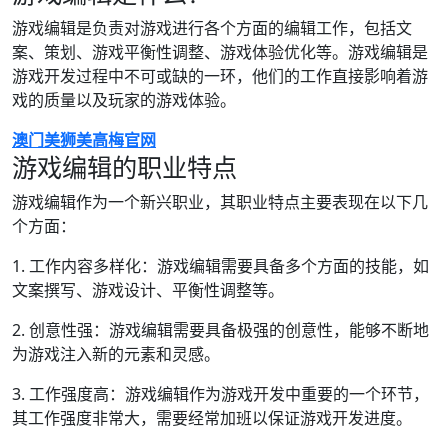
游戏编辑是负责对游戏进行各个方面的编辑工作，包括文
案、策划、游戏平衡性调整、游戏体验优化等。游戏编辑是
游戏开发过程中不可或缺的一环，他们的工作直接影响着游
戏的质量以及玩家的游戏体验。
澳门美狮美高梅官网
游戏编辑的职业特点
游戏编辑作为一个新兴职业，其职业特点主要表现在以下几
个方面：
1. 工作内容多样化：游戏编辑需要具备多个方面的技能，如
文案撰写、游戏设计、平衡性调整等。
2. 创意性强：游戏编辑需要具备极强的创意性，能够不断地
为游戏注入新的元素和灵感。
3. 工作强度高：游戏编辑作为游戏开发中重要的一个环节，
其工作强度非常大，需要经常加班以保证游戏开发进度。