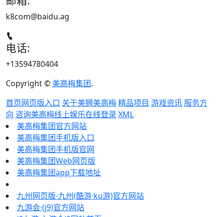
邮箱:
k8com@baidu.ag
电话:
+13594780404
Copyright ©
美高梅集团
.
首页网页版入口
关于美狮美高梅
精品项目
游戏资讯
服务方
向
咨询美高梅线上娱乐在线登录
XML
美高梅集团官方网站
美高梅集团手机版入口
美高梅集团手机版官网
美高梅集团Web网页版
美高梅集团app下载地址
九州网页版-九州(酷游·ku游)官方网站
九游会·(j9)官方网站