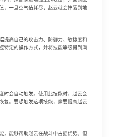
值，一旦空气值耗尽，赵云就会掉落到地
幅提高自己的攻击力、防御力、敏捷度和
握特定的操作方式，并将技能等级提到满
度时会自动触发。使用此技能时，赵云会
恢复。要想触发这项技能，需要提高赵云
能，能够帮助赵云在战斗中占据优势。但