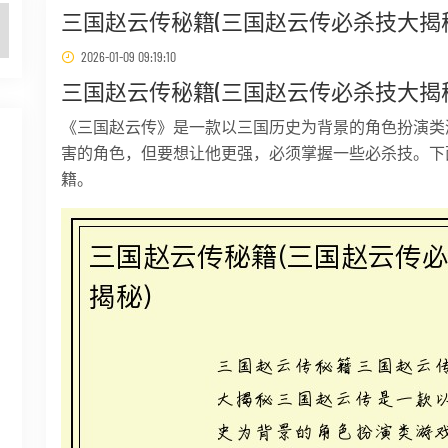
三国赵云传秘籍(三国赵云传必杀技大揭
2026-01-09 09:19:10
三国赵云传秘籍(三国赵云传必杀技大揭
《三国赵云传》是一款以三国历史为背景的角色扮演类
害的角色，但要想让他更强，必须掌握一些必杀技。下
籍。