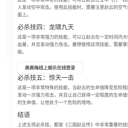
人发动空中攻击。使用此技能时，需要注意赵云的空气
面上。
必杀技四：龙啸九天
这是一项非常强力的技能，可以让赵云在一定时间内大
血量，并且发动强力攻击。要想使用这项技能，需要掌
级。
美高梅线上娱乐在线登录
必杀技五：惊天一击
这是一项非常特殊的技能，当赵云的生命值降至危险程
发动一次强力攻击，并且让自己获得一定程度的生命值
的生命值，让他处于一个危险的境地。
结语
上述五项必杀技，都是《三国赵云传》中非常重要的技