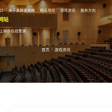
口
关于美狮美高梅
精品项目
游戏资讯
服务方向
上娱乐在线登录
游戏资讯
首页
游戏资讯