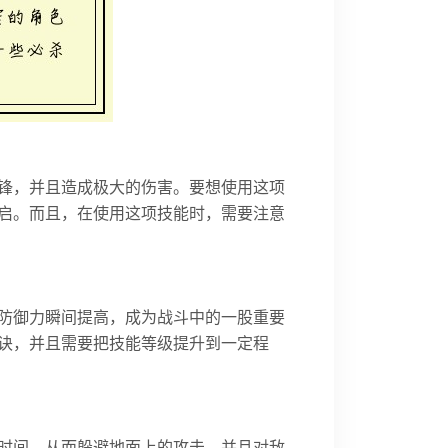
锋，并且造成极大的伤害。要想使用这项
启。而且，在使用这项技能时，需要注意
防御力瞬间提高，成为战斗中的一股重要
诀，并且需要把技能等级提升到一定程
时间，从而躲避地面上的攻击，并且对敌