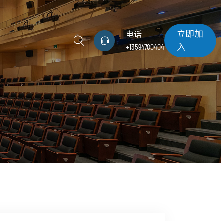
立即加
电话
入
+13594780404